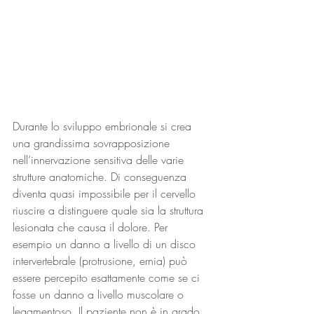
Durante lo sviluppo embrionale si crea 
una grandissima sovrapposizione 
nell’innervazione sensitiva delle varie 
strutture anatomiche. Di conseguenza 
diventa quasi impossibile per il cervello 
riuscire a distinguere quale sia la struttura 
lesionata che causa il dolore. Per 
esempio un danno a livello di un disco 
intervertebrale (protrusione, ernia) può 
essere percepito esattamente come se ci 
fosse un danno a livello muscolare o 
legamentoso. Il paziente non è in grado 