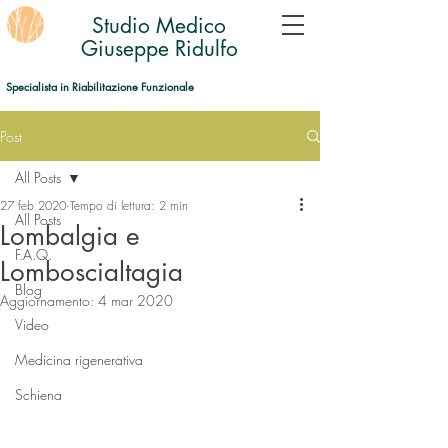
Studio Medico
Giuseppe Ridulfo
Specialista in Riabilitazione Funzionale
Post
All Posts
27 feb 2020
Tempo di lettura: 2 min
All Posts
Lombalgia e
F.A.Q.
Lomboscialtagia
Blog
Aggiornamento:
4 mar 2020
Video
Medicina rigenerativa
Schiena