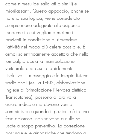
come nimesulide salicilati o simili) e 
miorilassanti. Questo appoccio, anche se 
ha una sua logica, viene considerato 
sempre meno adeguato alle esigenze 
moderne in cui vogliamo mettere i 
pazienti in condizione di riprendere 
l’attività nel modo più celere possibile. È 
ormai scientificamente accettato che nella 
lombalgia acuta la manipolazione 
vertebrale può essere rapidamente 
risolutiva; il massaggio e le terapie fisiche 
tradizionali (es. la TENS, abbreviazione 
inglese di Stimolazione Nervosa Elettrica 
Transcutanea), possono a loro volta 
essere indicate ma devono venire 
somministrate quando il paziente è in una 
fase dolorosa; non servono a nulla se 
usate a scopo preventivo. La correzione 
posturale e le ginnastiche che tendono a 