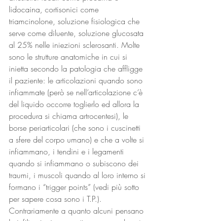
lidocaina, cortisonici come 
triamcinolone, soluzione fisiologica che 
serve come diluente, soluzione glucosata 
al 25% nelle iniezioni sclerosanti. Molte 
sono le strutture anatomiche in cui si 
inietta secondo la patologia che affligge 
il paziente: le articolazioni quando sono 
infiammate (però se nell’articolazione c’è 
del liquido occorre toglierlo ed allora la 
procedura si chiama artrocentesi), le 
borse periarticolari (che sono i cuscinetti 
a sfere del corpo umano) e che a volte si 
infiammano, i tendini e i legamenti 
quando si infiammano o subiscono dei 
traumi, i muscoli quando al loro interno si 
formano i “trigger points” (vedi più sotto 
per sapere cosa sono i T.P.). 
Contrariamente a quanto alcuni pensano 