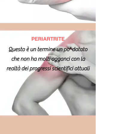
PERIARTRITE
Questo è un termine un po' datato
che non ha molti agganci con la
realtà dei progressi scientifici attuali