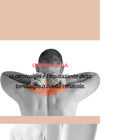
CERVICALGIA
la cervicalgia è l'equivalente della
lombalgia a livello cervicale.