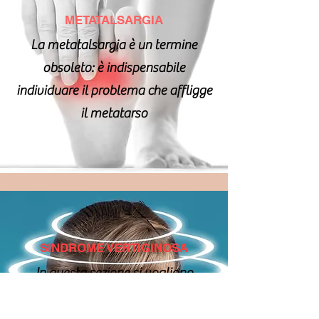
METATALSARGIA
La metatalsargia è un termine
obsoleto: è indispensabile
individuare il problema che affligge
il metatarso
SINDROME VERTIGINOSA
In questa sezione si vogliono
indicare delle strategie riabilitative
per pazienti che soffrono di disturbi