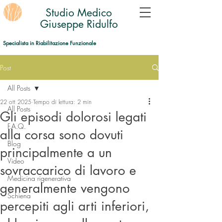
Studio Medico
Giuseppe Ridulfo
Specialista in Riabilitazione Funzionale
Post
All Posts
22 ott 2025
Tempo di lettura: 2 min
All Posts
Gli episodi dolorosi legati
F.A.Q.
alla corsa sono dovuti
Blog
principalmente a un
Video
sovraccarico di lavoro e
Medicina rigenerativa
generalmente vengono
Schiena
percepiti agli arti inferiori,