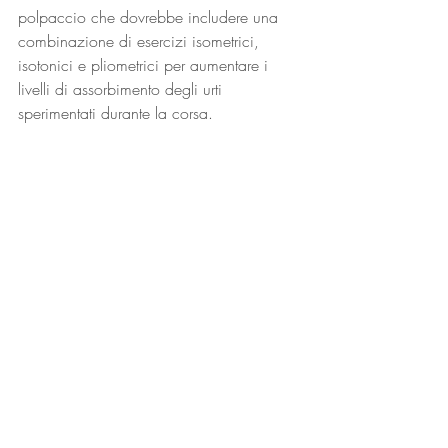
polpaccio che dovrebbe includere una 
combinazione di esercizi isometrici, 
isotonici e pliometrici per aumentare i 
livelli di assorbimento degli urti 
sperimentati durante la corsa.
Fissa un Appuntamento
fisiatra
fisiatra vicino a me
attività fisica
Invecchiare bene
articolazioni dolorose