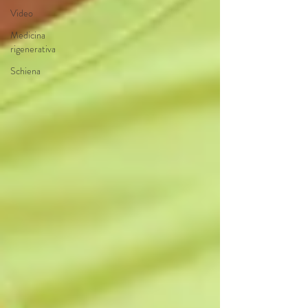
Video
Medicina
rigenerativa
Schiena