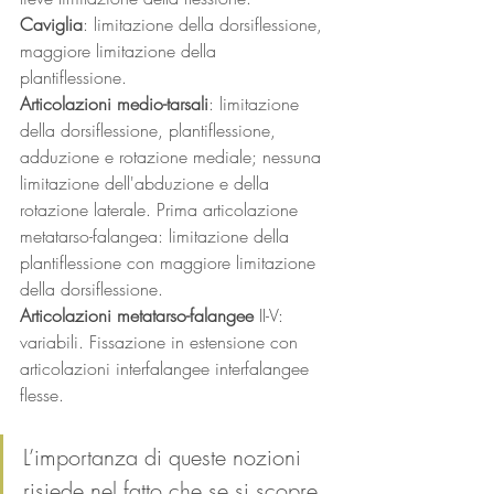
Caviglia
: limitazione della dorsiflessione, 
maggiore limitazione della 
plantiflessione. 
Articolazioni medio-tarsali
: limitazione 
della dorsiflessione, plantiflessione, 
adduzione e rotazione mediale; nessuna 
limitazione dell'abduzione e della 
rotazione laterale. Prima articolazione 
metatarso-falangea: limitazione della 
plantiflessione con maggiore limitazione 
della dorsiflessione. 
Articolazioni metatarso-falangee
 II-V: 
variabili. Fissazione in estensione con 
articolazioni interfalangee interfalangee 
flesse.
L’importanza di queste nozioni 
risiede nel fatto che se si scopre 