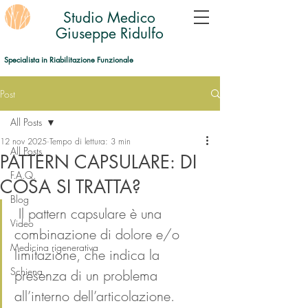
Studio Medico
Giuseppe Ridulfo
Specialista in Riabilitazione Funzionale
Post
All Posts
12 nov 2025
Tempo di lettura: 3 min
All Posts
PATTERN CAPSULARE: DI
F.A.Q.
COSA SI TRATTA?
Blog
 Il pattern capsulare è una 
Video
combinazione di dolore e/o 
Medicina rigenerativa
limitazione, che indica la 
Schiena
presenza di un problema 
all’interno dell’articolazione. 