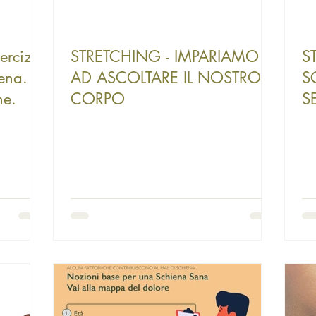
ercizio
STRETCHING - IMPARIAMO
S
iena.
AD ASCOLTARE IL NOSTRO
S
ne.
CORPO
S