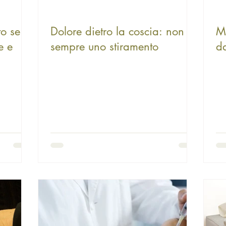
o se il
Dolore dietro la coscia: non è
M
e e
sempre uno stiramento
da