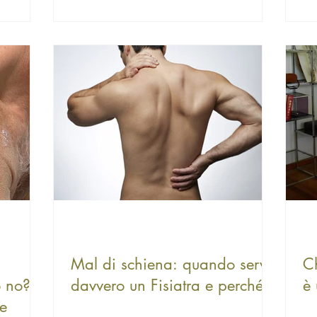
Mal di schiena: quando serve
Ch
o no?
davvero un Fisiatra e perché
è 
ve