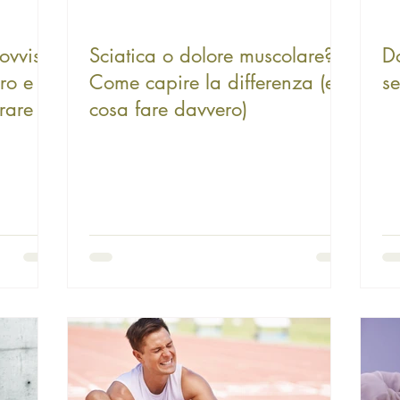
rovviso:
Sciatica o dolore muscolare?
Do
ro e
Come capire la differenza (e
s
rare la
cosa fare davvero)