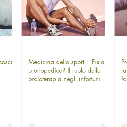
coscia
Medicina dello sport | Fisiatra
Pr
a
o ortopedico? Il ruolo della
la
proloterapia negli infortuni
f