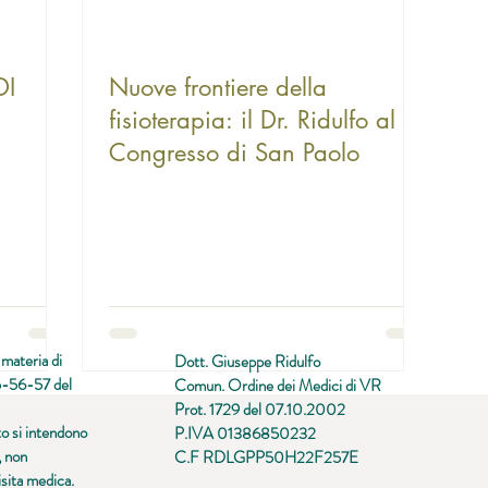
DI
Nuove frontiere della
fisioterapia: il Dr. Ridulfo al
Congresso di San Paolo
n materia di
Dott. Giuseppe Ridulfo
55-56-57 del
Comun. Ordine dei Medici di VR
Prot. 1729 del 07.10.2002
to si intendono
P.IVA 01386850232
, non
C.F RDLGPP50H22F257E
isita medica.