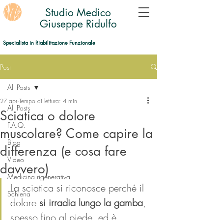
Studio Medico
Giuseppe Ridulfo
Specialista in Riabilitazione Funzionale
Post
All Posts
27 apr
Tempo di lettura: 4 min
All Posts
Sciatica o dolore
F.A.Q.
muscolare? Come capire la
Blog
differenza (e cosa fare
Video
davvero)
Medicina rigenerativa
La sciatica si riconosce perché il 
Schiena
dolore 
si irradia lungo la gamba
, 
spesso fino al piede, ed è 