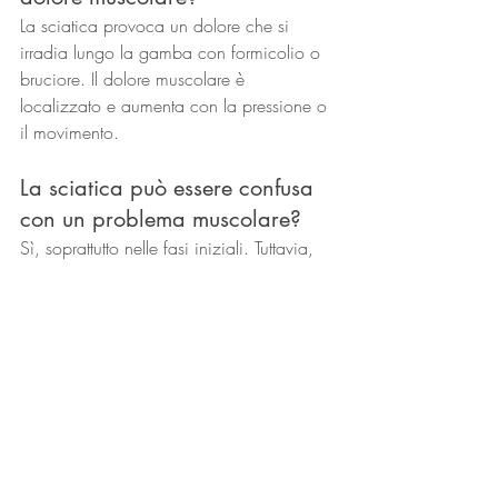
La sciatica provoca un dolore che si 
irradia lungo la gamba con formicolio o 
bruciore. Il dolore muscolare è 
localizzato e aumenta con la pressione o 
il movimento.
La sciatica può essere confusa 
con un problema muscolare?
Sì, soprattutto nelle fasi iniziali. Tuttavia, 
la presenza di sintomi come irradiazione 
e formicolio aiuta a distinguerla.
Il dolore muscolare può 
scendere lungo la gamba?
Raramente. Se il dolore scende lungo la 
gamba fino al piede, è più probabile un 
coinvolgimento del nervo sciatico.