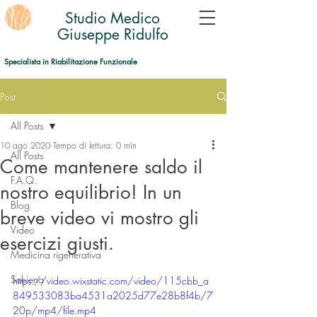
Studio Medico
Giuseppe Ridulfo
Specialista in Riabilitazione Funzionale
Post
All Posts
10 ago 2020
Tempo di lettura: 0 min
All Posts
Come mantenere saldo il
F.A.Q.
nostro equilibrio! In un
Blog
breve video vi mostro gli
Video
esercizi giusti.
Medicina rigenerativa
Schiena
https://video.wixstatic.com/video/115cbb_a
849533083ba4531a2025d77e28b8f4b/7
20p/mp4/file.mp4