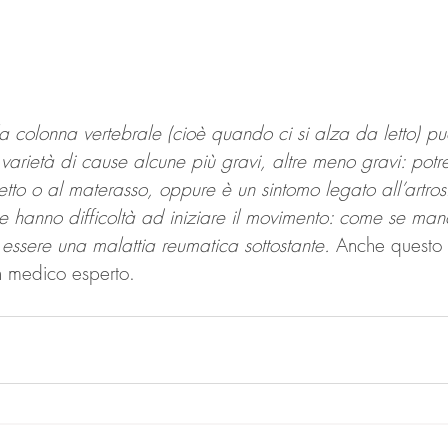
lla colonna vertebrale (cioè quando ci si alza da letto) pu
arietà di cause alcune più gravi, altre meno gravi: potr
tto o al materasso, oppure è un sintomo legato all’artrosi 
he hanno difficoltà ad iniziare il movimento: come se manca
e essere una malattia reumatica sottostante.
 Anche questo 
n medico esperto.