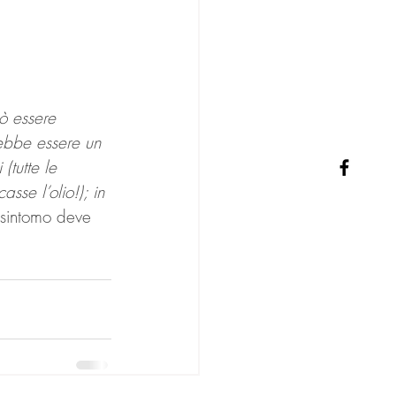
ò essere 
ebbe essere un 
(tutte le 
sse l’olio!); in 
sintomo deve 