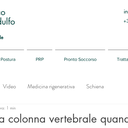
co
i
ulfo
+
le
Postura
PRP
Pronto Soccorso
Tratt
Video
Medicina rigenerativa
Schiena
ura: 1 min
la colonna vertebrale quan