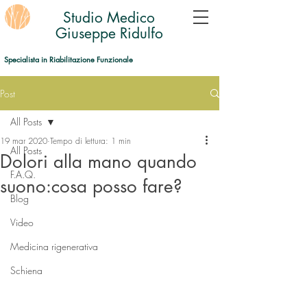
Studio Medico
Giuseppe Ridulfo
Specialista in Riabilitazione Funzionale
Post
All Posts
19 mar 2020
Tempo di lettura: 1 min
All Posts
Dolori alla mano quando
F.A.Q.
suono:cosa posso fare?
Blog
Video
Medicina rigenerativa
Schiena