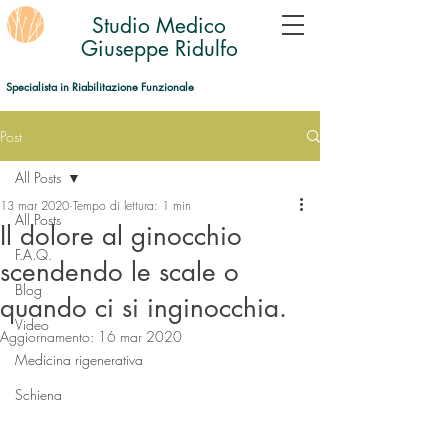
Studio Medico
Giuseppe Ridulfo
Specialista in Riabilitazione Funzionale
Post
All Posts
13 mar 2020
Tempo di lettura: 1 min
All Posts
Il dolore al ginocchio
F.A.Q.
scendendo le scale o
Blog
quando ci si inginocchia.
Video
Aggiornamento:
16 mar 2020
Medicina rigenerativa
Schiena